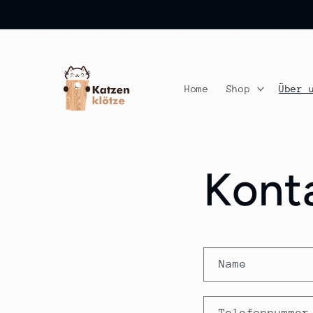
Direkt
zum
Inhalt
Home
Shop
Über 
Kont
K
Name
o
n
Telefonnummer