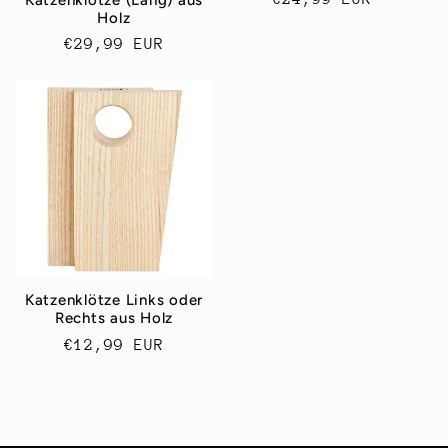
Holz
Preis
Normaler
€29,99 EUR
Preis
Katzenklötze Links oder
Rechts aus Holz
Normaler
€12,99 EUR
Preis