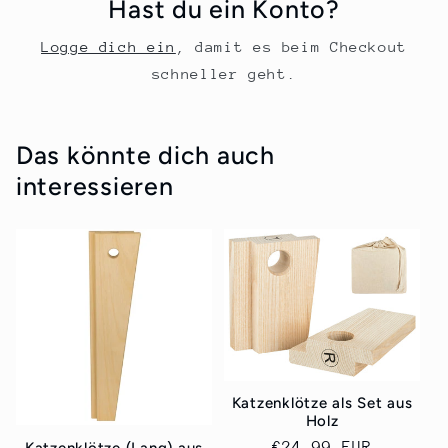
Hast du ein Konto?
Logge dich ein
, damit es beim Checkout
schneller geht.
Das könnte dich auch
interessieren
Katzenklötze als Set aus
Holz
Normaler
€24,99 EUR
Katzenklötze (Lang) aus