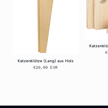
e
g
o
r
Katzenklö
N
€
i
P
Katzenklötze (Lang) aus Holz
Normaler
€29,99 EUR
e
Preis
: