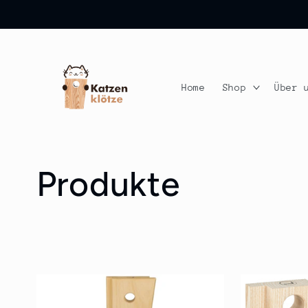
Direkt
zum
Inhalt
Home
Shop
Über 
K
Produkte
a
t