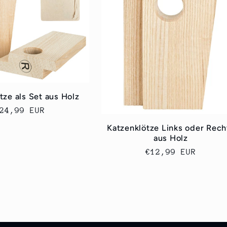
tze als Set aus Holz
ormaler
24,99 EUR
reis
Katzenklötze Links oder Rech
aus Holz
Normaler
€12,99 EUR
Preis